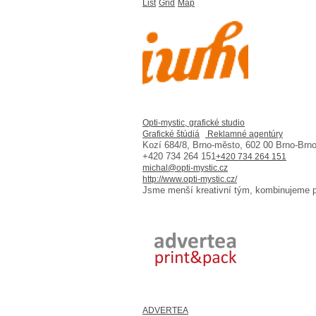
List
Grid
Map
Opti-mystic, grafické studio
Grafické štúdiá
Reklamné agentúry
Kozí 684/8, Brno-město, 602 00 Brno-Brno
+420 734 264 151
+420 734 264 151
michal@opti-mystic.cz
http://www.opti-mystic.cz/
Jsme menší kreativní tým, kombinujeme po
ADVERTEA