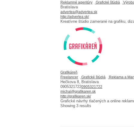
Reklamné agentúry
Grafické štúdiá
Výroba
Bratislava
advertea@advertea.sk
http://advertea.sk/
Kreatívne štúdio zamerané na grafiku, diza
Grafikáreň
Freelancer
Grafické štúdiá
Reklama a Mar
Hečkova 8, Bratislava
0905321722
0905321722
michal@grafikaren.sk
http://grafikaren.sk/
Grafické návrhy tlačených a online reklam
Showing 3 results