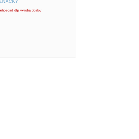
ZNAČKY
artioscad
dtp
výroba obalov